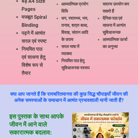
बड़े A4 Size
आध्यात्मिक प्रयोग
सदस्य उपयोग कर
Pages
विधि
सकते हैं
मजबूत Spiral
धन, स्वास्थ्य, भय,
दैनिक पाठ एवं
Binding
तनाव, शत्रु बाधा,
साधना में अत्यंत
विवाह, संतान आदि
सुविधाजनक
पढ़ने में अत्यंत
के उपाय
आध्यात्मिक ऊर्जा
सरल एवं स्पष्ट
सरल भाषा में
का अनुभव
नियमित पाठ
व्याख्या
एवं साधना हेतु
नियमित पाठ हेतु
विशेष रूप से
सुविधाजनक स्वरूप
तैयार
क्या आप जानते हैं कि रामचरितमानस की कुछ सिद्ध चौपाइयाँ जीवन की
अनेक समस्याओं के समाधान में अत्यंत प्रभावशाली मानी जाती हैं?
इस पुस्तक के साथ आपके
जीवन में आने वाले
सकारात्मक बदलाव: