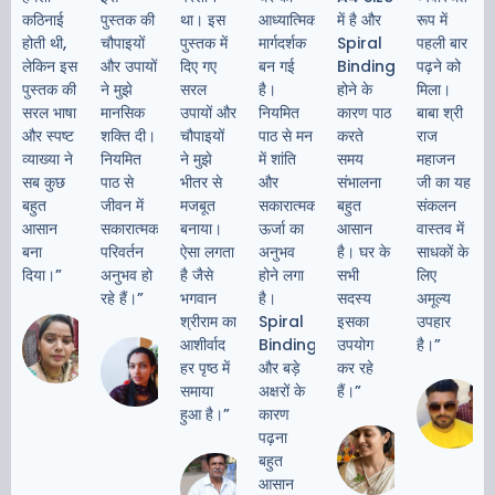
कठिनाई
पुस्तक की
था। इस
आध्यात्मिक
में है और
रूप में
होती थी,
चौपाइयों
पुस्तक में
मार्गदर्शक
Spiral
पहली बार
लेकिन इस
और उपायों
दिए गए
बन गई
Binding
पढ़ने को
पुस्तक की
ने मुझे
सरल
है।
होने के
मिला।
सरल भाषा
मानसिक
उपायों और
नियमित
कारण पाठ
बाबा श्री
और स्पष्ट
शक्ति दी।
चौपाइयों
पाठ से मन
करते
राज
व्याख्या ने
नियमित
ने मुझे
में शांति
समय
महाजन
सब कुछ
पाठ से
भीतर से
और
संभालना
जी का यह
बहुत
जीवन में
मजबूत
सकारात्मक
बहुत
संकलन
आसान
सकारात्मक
बनाया।
ऊर्जा का
आसान
वास्तव में
बना
परिवर्तन
ऐसा लगता
अनुभव
है। घर के
साधकों के
दिया।”
अनुभव हो
है जैसे
होने लगा
सभी
लिए
रहे हैं।”
भगवान
है।
सदस्य
अमूल्य
—
श्रीराम का
Spiral
इसका
उपहार
अंजली
—
आशीर्वाद
Binding
उपयोग
है।”
वर्मा,
ममता
हर पृष्ठ में
और बड़े
कर रहे
मुंबई
सक्सेना,
समाया
अक्षरों के
हैं।”
इंदौर
हुआ है।”
कारण
पढ़ना
— पूजा
—
अग्रवाल,
बहुत
विनोद
जयपुर
आसान