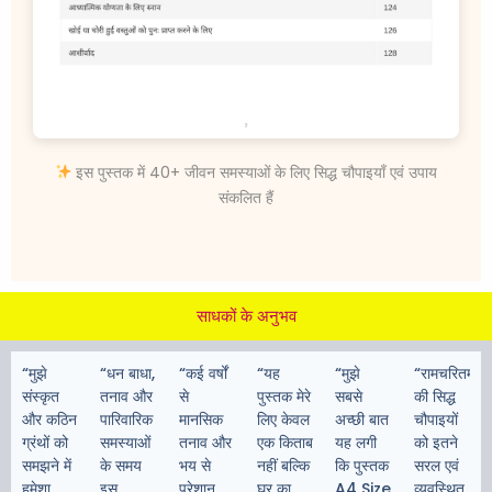
इस पुस्तक में 40+ जीवन समस्याओं के लिए सिद्ध चौपाइयाँ एवं उपाय
संकलित हैं
साधकों के अनुभव
“मुझे
“धन बाधा,
“कई वर्षों
“यह
“मुझे
“रामचरितमान
संस्कृत
तनाव और
से
पुस्तक मेरे
सबसे
की सिद्ध
और कठिन
पारिवारिक
मानसिक
लिए केवल
अच्छी बात
चौपाइयों
ग्रंथों को
समस्याओं
तनाव और
एक किताब
यह लगी
को इतने
समझने में
के समय
भय से
नहीं बल्कि
कि पुस्तक
सरल एवं
हमेशा
इस
परेशान
घर का
A4 Size
व्यवस्थित